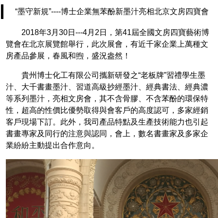
“墨守新規”----博士企業無苯酚新墨汁亮相北京文房四寶會
2018年3月30日---4月2日，第41屆全國文房四寶藝術博
覽會在北京展覽館舉行，此次展會，有近千家企業上萬種文
房產品參展，春風和煦，盛況盎然！
貴州博士化工有限公司攜新研發之“老板牌”習禮學生墨
汁、大千書畫墨汁、習道高級抄經墨汁、經典書法、經典濃
等系列墨汁，亮相文房會，其不含骨膠、不含苯酚的環保特
性，超高的性價比優勢取得與會客戶的高度認可，多家經銷
客戶現場下訂。此外，我司產品特點及生產技術能力也引起
書畫專家及同行的注意與認同，會上，數名書畫家及多家企
業紛紛主動提出合作意向。