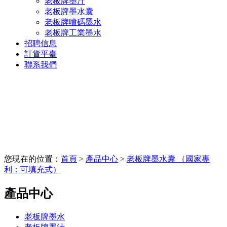
老板牌墨汁
老板牌墨水囊
老板牌噴碼墨水
老板牌工業墨水
招聘信息
訂貨平臺
聯系我們
您現在的位置：
首頁
>
產品中心
>
老板牌墨水囊 （國家專
利：可填充式）
產品中心
老板牌墨水