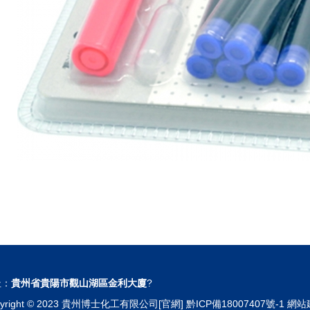
址：
貴州省貴陽市觀山湖區金利大廈
?
pyright © 2023 貴州博士化工有限公司[官網]
黔ICP備18007407號-1
網站