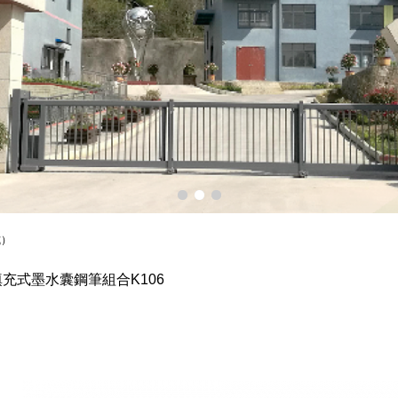
式）
充式墨水囊鋼筆組合K106