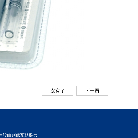
沒有了
下一頁
建設
由
創億互動
提供